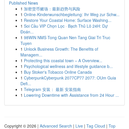
Published News
1
加密货币赌场：最新趋势与风险
1
Online-Kinderwunschbegleitung: Ihr Weg zur Schw...
1
Restore Your Coastal Home: Surface Washing...
1
Soi Cầu VIP Chọn Lọc · Bạch Thủ Lô 24H: Dự
Đoán...
1
98WIN NMS Tong Quan Nen Tang Giai Tri Truc
Tuyen
1
Unlock Business Growth: The Benefits of
Managem...
1
Protecting this coastal town – A Overview...
1
Psychological wellness and lifestyle guidance b...
1
Buy Stoker's Tobacco Online Canada
1
CyberpunkCyberpunk 2077CP77 2077: OUm Guia
Defi...
1
Telegram 安装： 最新 安装指南
1
Lowering Downtime with Assistance from 24 Hour ...
Copyright © 2026 |
Advanced Search
|
Live
|
Tag Cloud
|
Top