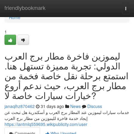
Home
friendlybookmark
Togg
navi
Home
1
ليموزين فاخرة مطار برج العرب
الدولي: تجربة مميزة تستهل هنا.
استمتع برحلة نقل خاصة فخمة من
مطار برج العرب، حيث ندعم أروع
خيارات سيارات خاصة لا?
janaqlhz870462
31 days ago
News
Discuss
خدمات سيارات ليموزين عند المطار برج العرب و أسكندرية هل تبحث عن
إيجاد خدمة فاخرة لليموزين من مطار برج العرب
https://iantmlq559695.wikipublicity.com/user
Comments
Who Upvoted