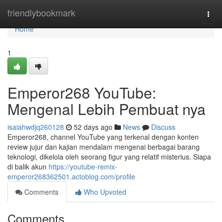
Home
friendlybookmark
Togg
navi
Home
1
Emperor268 YouTube:
Mengenal Lebih Pembuat nya
isaiahwdjq260128
52 days ago
News
Discuss
Emperor268, channel YouTube yang terkenal dengan konten
review jujur dan kajian mendalam mengenai berbagai barang
teknologi, dikelola oleh seorang figur yang relatif misterius. Siapa
di balik akun
https://youtube-remix-
emperor268362501.actoblog.com/profile
Comments
Who Upvoted
Comments