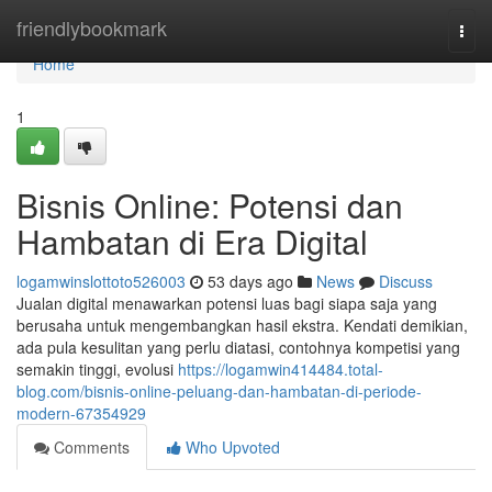
Home
friendlybookmark
Togg
navi
Home
1
Bisnis Online: Potensi dan
Hambatan di Era Digital
logamwinslottoto526003
53 days ago
News
Discuss
Jualan digital menawarkan potensi luas bagi siapa saja yang
berusaha untuk mengembangkan hasil ekstra. Kendati demikian,
ada pula kesulitan yang perlu diatasi, contohnya kompetisi yang
semakin tinggi, evolusi
https://logamwin414484.total-
blog.com/bisnis-online-peluang-dan-hambatan-di-periode-
modern-67354929
Comments
Who Upvoted