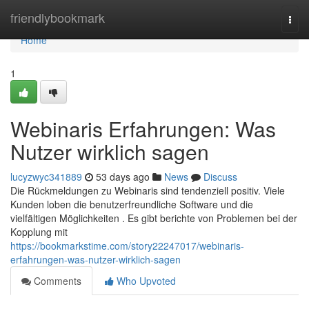
Home
friendlybookmark
Togg
navi
Home
1
Webinaris Erfahrungen: Was
Nutzer wirklich sagen
lucyzwyc341889
53 days ago
News
Discuss
Die Rückmeldungen zu Webinaris sind tendenziell positiv. Viele
Kunden loben die benutzerfreundliche Software und die
vielfältigen Möglichkeiten . Es gibt berichte von Problemen bei der
Kopplung mit
https://bookmarkstime.com/story22247017/webinaris-
erfahrungen-was-nutzer-wirklich-sagen
Comments
Who Upvoted