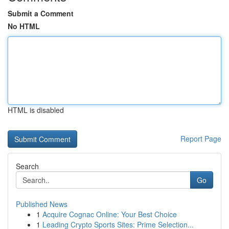
Submit a Comment
No HTML
HTML is disabled
Report Page
Search
Go
Published News
1
Acquire Cognac Online: Your Best Choice
1
Leading Crypto Sports Sites: Prime Selection...