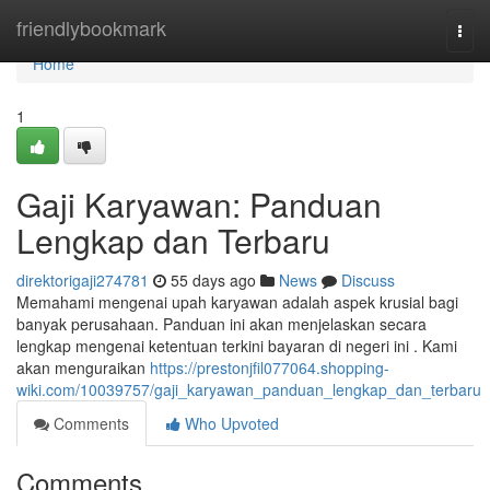
Home
friendlybookmark
Togg
navi
Home
1
Gaji Karyawan: Panduan
Lengkap dan Terbaru
direktorigaji274781
55 days ago
News
Discuss
Memahami mengenai upah karyawan adalah aspek krusial bagi
banyak perusahaan. Panduan ini akan menjelaskan secara
lengkap mengenai ketentuan terkini bayaran di negeri ini . Kami
akan menguraikan
https://prestonjfil077064.shopping-
wiki.com/10039757/gaji_karyawan_panduan_lengkap_dan_terbaru
Comments
Who Upvoted
Comments