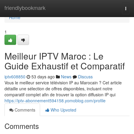
Home
friendlybookmark
Togg
navi
Home
1
Meilleur IPTV Maroc : Le
Guide Exhaustif et Comparatif
iptv608850
53 days ago
News
Discuss
Vous le meilleur service télévision IP au Marocain ? Cet article
détaille une sélection de offres disponibles, incluant notre
comparatif complet afin de trouver la option diffusion IP qui
https://iptv-abonnement594158.yomoblog.com/profile
Comments
Who Upvoted
Comments