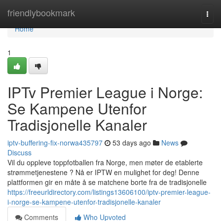
Home
friendlybookmark
Togg
navi
Home
1
IPTv Premier League i Norge:
Se Kampene Utenfor
Tradisjonelle Kanaler
iptv-buffering-fix-norwa435797
53 days ago
News
Discuss
Vil du oppleve toppfotballen fra Norge, men møter de etablerte
strømmetjenestene ? Nå er IPTW en mulighet for deg! Denne
plattformen gir en måte å se matchene borte fra de tradisjonelle
https://freeurldirectory.com/listings13606100/iptv-premier-league-
i-norge-se-kampene-utenfor-tradisjonelle-kanaler
Comments
Who Upvoted