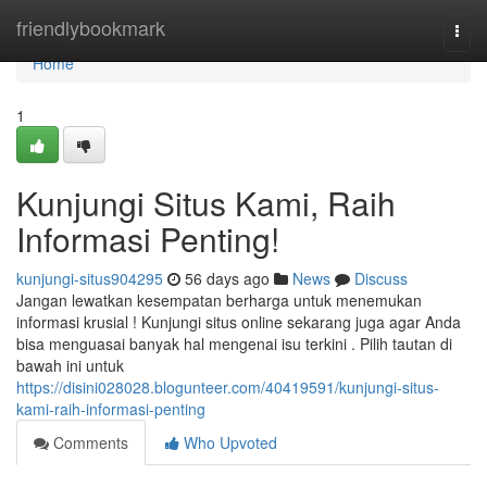
Home
friendlybookmark
Togg
navi
Home
1
Kunjungi Situs Kami, Raih
Informasi Penting!
kunjungi-situs904295
56 days ago
News
Discuss
Jangan lewatkan kesempatan berharga untuk menemukan
informasi krusial ! Kunjungi situs online sekarang juga agar Anda
bisa menguasai banyak hal mengenai isu terkini . Pilih tautan di
bawah ini untuk
https://disini028028.blogunteer.com/40419591/kunjungi-situs-
kami-raih-informasi-penting
Comments
Who Upvoted