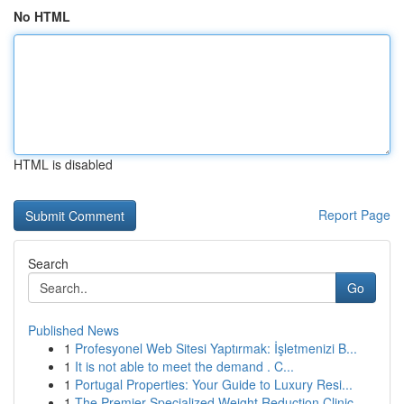
No HTML
HTML is disabled
Report Page
Search
Go
Published News
1
Profesyonel Web Sitesi Yaptırmak: İşletmenizi B...
1
It is not able to meet the demand . C...
1
Portugal Properties: Your Guide to Luxury Resi...
1
The Premier Specialized Weight Reduction Clinic...