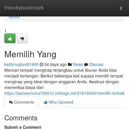
Home
friendlybookmark
Togg
navi
Home
1
Memilih Yang
kaitlynuqbv481880
54 days ago
News
Discuss
Mencari tempat menginap terjangkau untuk liburan Anda bisa
menjadi tantangan. Berikut beberapa kiat supaya memilih tempat
menginap yang ideal dengan anggaran Anda. Awalnya dengan
memeriksa biaya dari
https://tasneemcina708912.imblogs.net/91619349/memilih-terbaik
Comments
Who Upvoted
Comments
Submit a Comment