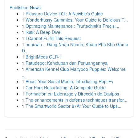
Published News
1
Pleasure Device 101: A Newbie's Guide
1
Wonderhussy Gummies: Your Guide to Delicious T...
1
Optimizing Maintenance : Pruftechnik’s Precisi...
1
lk68: A Deep Dive
1
I Cannot Fulfill This Request
1
nohuwin – Đăng Nhập Nhanh, Khám Phá Kho Game
Đ...
1
BrightMeds GLP-1
1
Ratudepo: Kehidupan dan Perjuangannya
1
American Kennel Club Maltypoo Puppies: Welcome
...
1
Boost Your Social Media: Introducing RepliFy
1
Car Park Resurfacing: A Complete Guide
1
Formación en Liderazgo y Dirección de Equipos
1
The enhancements in defense techniques transfor...
1
The Smartworld Sector 67A: Your Guide to Ups...