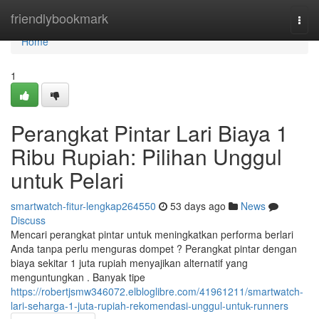
Home
friendlybookmark
Togg
navi
Home
1
Perangkat Pintar Lari Biaya 1
Ribu Rupiah: Pilihan Unggul
untuk Pelari
smartwatch-fitur-lengkap264550
53 days ago
News
Discuss
Mencari perangkat pintar untuk meningkatkan performa berlari
Anda tanpa perlu menguras dompet ? Perangkat pintar dengan
biaya sekitar 1 juta rupiah menyajikan alternatif yang
menguntungkan . Banyak tipe
https://robertjsmw346072.elbloglibre.com/41961211/smartwatch-
lari-seharga-1-juta-rupiah-rekomendasi-unggul-untuk-runners