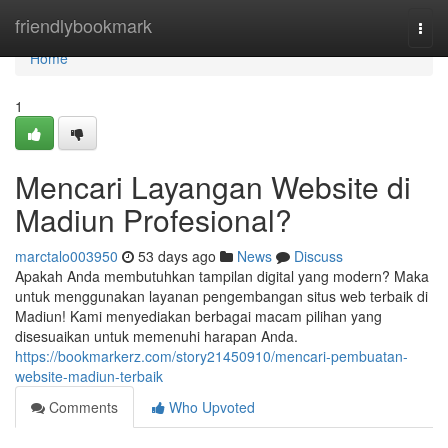
Home
friendlybookmark
Togg
navi
Home
1
Mencari Layangan Website di
Madiun Profesional?
marctalo003950
53 days ago
News
Discuss
Apakah Anda membutuhkan tampilan digital yang modern? Maka
untuk menggunakan layanan pengembangan situs web terbaik di
Madiun! Kami menyediakan berbagai macam pilihan yang
disesuaikan untuk memenuhi harapan Anda.
https://bookmarkerz.com/story21450910/mencari-pembuatan-
website-madiun-terbaik
Comments
Who Upvoted