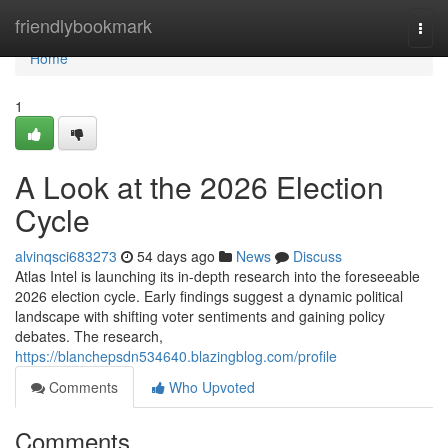
Home
friendlybookmark
Togg
navi
Home
1
A Look at the 2026 Election
Cycle
alvinqsci683273
54 days ago
News
Discuss
Atlas Intel is launching its in-depth research into the foreseeable
2026 election cycle. Early findings suggest a dynamic political
landscape with shifting voter sentiments and gaining policy
debates. The research,
https://blanchepsdn534640.blazingblog.com/profile
Comments
Who Upvoted
Comments