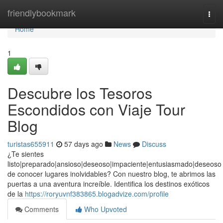
Home
friendlybookmark
Togg
navi
Home
1
Descubre los Tesoros
Escondidos con Viaje Tour
Blog
turistas655911
57 days ago
News
Discuss
¿Te sientes
listo|preparado|ansioso|deseoso|impaciente|entusiasmado|deseoso
de conocer lugares inolvidables? Con nuestro blog, te abrimos las
puertas a una aventura increíble. Identifica los destinos exóticos
de la
https://roryuvnf383865.blogadvize.com/profile
Comments
Who Upvoted