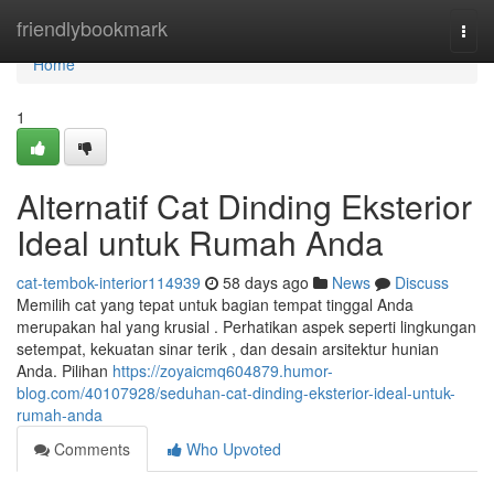
Home
friendlybookmark
Togg
navi
Home
1
Alternatif Cat Dinding Eksterior
Ideal untuk Rumah Anda
cat-tembok-interior114939
58 days ago
News
Discuss
Memilih cat yang tepat untuk bagian tempat tinggal Anda
merupakan hal yang krusial . Perhatikan aspek seperti lingkungan
setempat, kekuatan sinar terik , dan desain arsitektur hunian
Anda. Pilihan
https://zoyaicmq604879.humor-
blog.com/40107928/seduhan-cat-dinding-eksterior-ideal-untuk-
rumah-anda
Comments
Who Upvoted