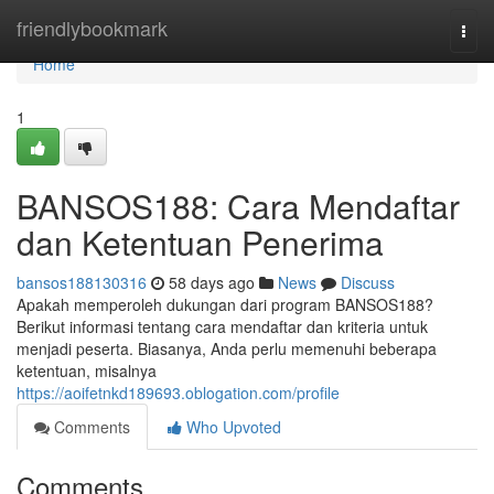
Home
friendlybookmark
Togg
navi
Home
1
BANSOS188: Cara Mendaftar
dan Ketentuan Penerima
bansos188130316
58 days ago
News
Discuss
Apakah memperoleh dukungan dari program BANSOS188?
Berikut informasi tentang cara mendaftar dan kriteria untuk
menjadi peserta. Biasanya, Anda perlu memenuhi beberapa
ketentuan, misalnya
https://aoifetnkd189693.oblogation.com/profile
Comments
Who Upvoted
Comments