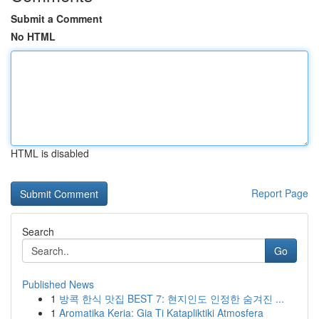
Submit a Comment
No HTML
HTML is disabled
Report Page
Search
Go
Published News
1
방콕 한식 맛집 BEST 7: 현지인도 인정한 숨겨진 ...
1
Aromatika Keria: Gia Ti Katapliktiki Atmosfera