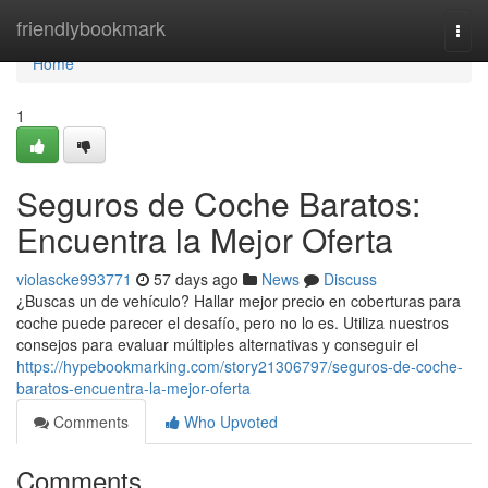
Home
friendlybookmark
Togg
navi
Home
1
Seguros de Coche Baratos:
Encuentra la Mejor Oferta
violascke993771
57 days ago
News
Discuss
¿Buscas un de vehículo? Hallar mejor precio en coberturas para
coche puede parecer el desafío, pero no lo es. Utiliza nuestros
consejos para evaluar múltiples alternativas y conseguir el
https://hypebookmarking.com/story21306797/seguros-de-coche-
baratos-encuentra-la-mejor-oferta
Comments
Who Upvoted
Comments