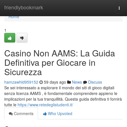
Home
friendlybookmark
Togg
navi
Home
1
Casino Non AAMS: La Guida
Definitiva per Giocare in
Sicurezza
hamzawhld959152
59 days ago
News
Discuss
Se sei interessato a esplorare il mondo dei siti di gioco digitali
senza licenza AAMS , è fondamentale comprendere appieno le
implicazioni per la tua tranquillità. Questa guida definitiva ti fornirà
tutte le
https://www.retedeglistudenti.it/
Comments
Who Upvoted