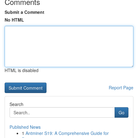
Comments
Submit a Comment
No HTML
HTML is disabled
Report Page
Search
Go
Published News
1
Antminer S19: A Comprehensive Guide for