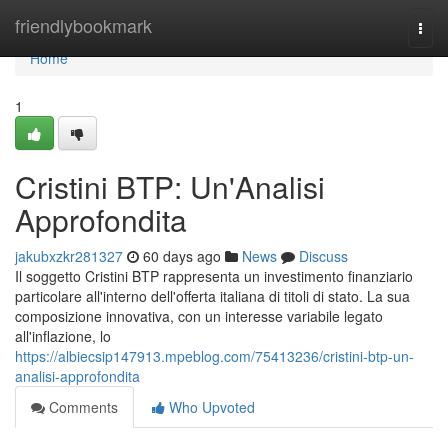
Home
friendlybookmark
Togg
navi
Home
1
Cristini BTP: Un'Analisi
Approfondita
jakubxzkr281327
60 days ago
News
Discuss
Il soggetto Cristini BTP rappresenta un investimento finanziario
particolare all'interno dell'offerta italiana di titoli di stato. La sua
composizione innovativa, con un interesse variabile legato
all'inflazione, lo
https://albiecsip147913.mpeblog.com/75413236/cristini-btp-un-
analisi-approfondita
Comments
Who Upvoted