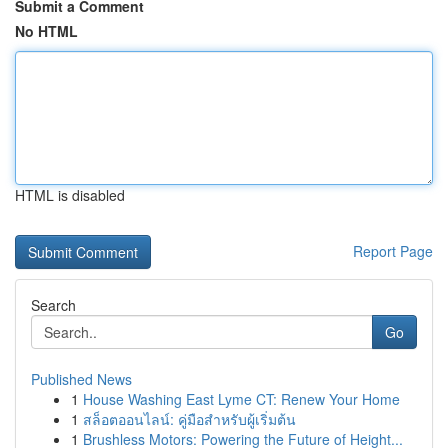
Submit a Comment
No HTML
HTML is disabled
Report Page
Search
Go
Published News
1
House Washing East Lyme CT: Renew Your Home
1
สล็อตออนไลน์: คู่มือสำหรับผู้เริ่มต้น
1
Brushless Motors: Powering the Future of Height...