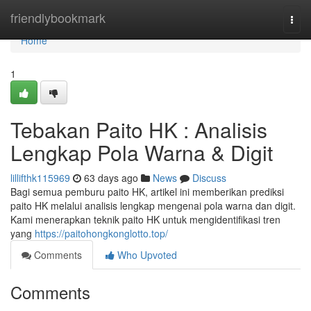
Home
friendlybookmark
Togg
navi
Home
1
Tebakan Paito HK : Analisis
Lengkap Pola Warna & Digit
lillifthk115969
63 days ago
News
Discuss
Bagi semua pemburu paito HK, artikel ini memberikan prediksi
paito HK melalui analisis lengkap mengenai pola warna dan digit.
Kami menerapkan teknik paito HK untuk mengidentifikasi tren
yang
https://paitohongkonglotto.top/
Comments
Who Upvoted
Comments