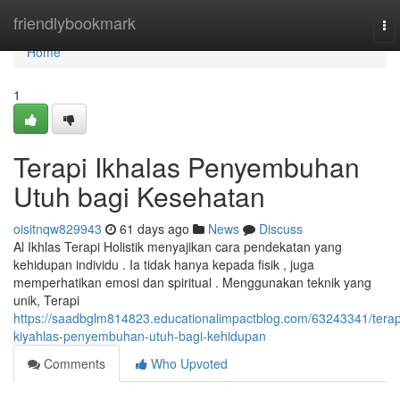
Home
friendlybookmark
To
nav
Home
1
Terapi Ikhalas Penyembuhan
Utuh bagi Kesehatan
oisitnqw829943
61 days ago
News
Discuss
Al Ikhlas Terapi Holistik menyajikan cara pendekatan yang
kehidupan individu . Ia tidak hanya kepada fisik , juga
memperhatikan emosi dan spiritual . Menggunakan teknik yang
unik, Terapi
https://saadbglm814823.educationalimpactblog.com/63243341/terap
kiyahlas-penyembuhan-utuh-bagi-kehidupan
Comments
Who Upvoted