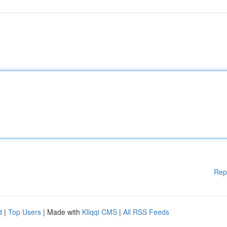
Rep
d
|
Top Users
| Made with
Kliqqi CMS
|
All RSS Feeds