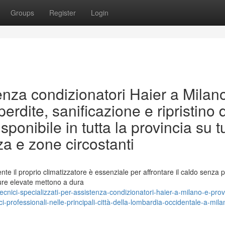
Groups
Register
Login
enza condizionatori Haier a Milan
erdite, sanificazione e ripristino 
sponibile in tutta la provincia su t
nza e zone circostanti
te il proprio climatizzatore è essenziale per affrontare il caldo senza 
ure elevate mettono a dura
nici-specializzati-per-assistenza-condizionatori-haier-a-milano-e-prov
nici-professionali-nelle-principali-città-della-lombardia-occidentale-a-mila