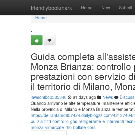
Home
friendlybookmark
Home
New
Submit
Home
1
Guida completa all'assist
Monza Brianza: controllo p
prestazioni con servizio di
il territorio di Milano, Mo
lawsonibob585340
61 days ago
News
Discuss
Quando arrivano le alte temperature, mantenere efficien
Nella provincia di Milano e Monza Brianza le temperat
https://delilahtamo857424.dailyblogzz.com/42137404/tec
pulizia-filtri-controllo-gas-refrigerante-e-interventi-tec
monza-vimercate-rho-bollate-cors