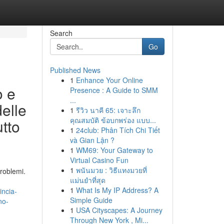
Search
Go
Published News
1
Enhance Your Online
o e
Presence : A Guide to SMM
...
delle
1
รีวิว นาคี 65: เจาะลึก
คุณสมบัติ ข้อบกพร่อง แบบ...
utto
1
24club: Phân Tích Chi Tiết
và Gian Lận ?
1
WM69: Your Gateway to
Virtual Casino Fun
1
พนันมวย : วิธีแทงมวยที่
problemi.
แม่นยำที่สุด
1
What Is My IP Address? A
incia-
Simple Guide
no-
1
USA Cityscapes: A Journey
Through New York , Mi...