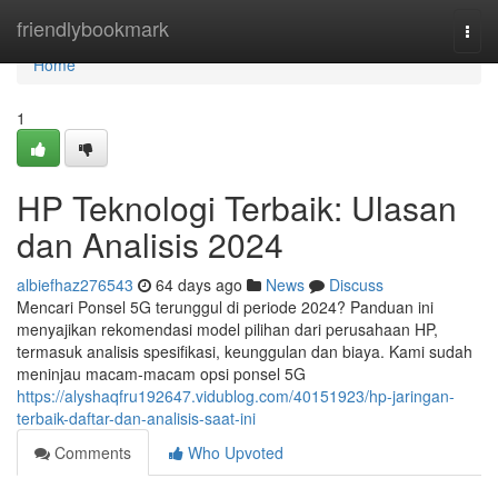
Home
friendlybookmark
Togg
navi
Home
1
HP Teknologi Terbaik: Ulasan
dan Analisis 2024
albiefhaz276543
64 days ago
News
Discuss
Mencari Ponsel 5G terunggul di periode 2024? Panduan ini
menyajikan rekomendasi model pilihan dari perusahaan HP,
termasuk analisis spesifikasi, keunggulan dan biaya. Kami sudah
meninjau macam-macam opsi ponsel 5G
https://alyshaqfru192647.vidublog.com/40151923/hp-jaringan-
terbaik-daftar-dan-analisis-saat-ini
Comments
Who Upvoted