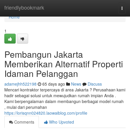
Home
friendlybookmark
Togg
navi
Home
1
Pembangun Jakarta
Memberikan Alternatif Properti
Idaman Pelanggan
adamejhh522198
65 days ago
News
Discuss
Mencari kontraktor terpercaya di area Jakarta ? Perusahaan kami
hadir sebagai solusi untuk mewujudkan rumah impian Anda .
Kami berpengalaman dalam membangun berbagai model rumah
, mulai dari perumahan
https://lorisqnn024820.laowaiblog.com/profile
Comments
Who Upvoted