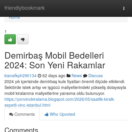
Home
friendlybookmark
Togg
navi
Home
1
Demirbaş Mobil Bedelleri
2024: Son Yeni Rakamlar
kianafkph290134
62 days ago
News
Discuss
2024 yılı içerisinde demirbaş kule fiyatları önemli ölçüde etkilendi.
Sektörde istek artışı ve işgücü maliyetlerindeki yükseliş dolayısıyla
mobil kiralanma maliyetlerine yansıma oldu bulunuyor.
https://yonvinckiralama.blogspot.com/2026/05/saatlik-kiralk-
sepetli-vinc-istanbul.html
Comments
Who Upvoted
Comments