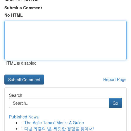
Submit a Comment
No HTML
HTML is disabled
Report Page
Search
Go
Published News
1
The Agile Tabaxi Monk: A Guide
1
다낭 유흥의 밤, 짜릿한 경험을 찾아서!