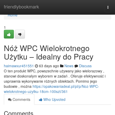
Home
friendlybookmark
Togg
navi
Home
1
Nóż WPC Wielokrotnego
Użytku – Idealny do Pracy
haimawxur451551
63 days ago
News
Discuss
O ten produkt WPC, powszechnie używany jako wielorazowy ,
stanowi doskonałym wyborem w zadań . Oferuje efektywność i
usprawnia wykonywanie różnych obiektach. Pomimo jego
budowie , można
https://opakowaniadeal.pl/pl/p/Noz-WPC-
wielokrotnego-uzytku-18cm-100szt/361
Comments
Who Upvoted
Comments