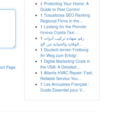
1
Protecting Your Home: A
Guide to Pest Control
1
Tuscaloosa SEO Ranking
Regional Firms in the...
1
Looking for the Premier
Innova Crysta Taxi ...
1
رقم شهادة تركيب أدوات
الوقاية والحماية من الح...
1
Deutsch lernen Freiburg:
Ihr Weg zum Erfolg!
1
Digital Marketing Costs in
the USA: A Detailed...
ort Page
1
Atlanta HVAC Repair: Fast,
Reliable Service You...
1
Les Annuaires Français :
Guide Essentiel pour V...