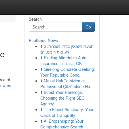
Search
Go
Published News
1
הצעת נישואין בלתי נשכחת: 5
te
רעיונות רומנטיים
1
Finding Affordable Auto
Insurance in Tulsa, OK
1
Geelong Concrete Geelong:
Your Reputable Conc...
s a el
1
Masal Halı Temizleme:
ero-en-
Profesyonel Çözümlerle Ha...
1
Boost Your Rankings:
Choosing the Right SEO
Agency
1
The Finest Sanctuary: Your
Oasis of Tranquility
1
AI Dropshipping: Your
Comprehensive Search ...