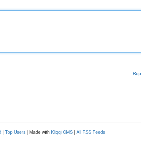
Rep
d
|
Top Users
| Made with
Kliqqi CMS
|
All RSS Feeds