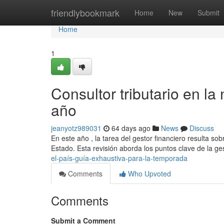
Home
friendlybookmark
Home
New
Submit
Home
1
Consultor tributario en la
año
jeanyotz989031
64 days ago
News
Discuss
En este año , la tarea del gestor financiero resulta s
Estado. Esta revisión aborda los puntos clave de la ges
el-país-guía-exhaustiva-para-la-temporada
Comments
Who Upvoted
Comments
Submit a Comment