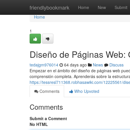
Home
friendlybookmark
Home
New
Submit
Home
1
Diseño de Páginas Web: 
tedajgm976014
64 days ago
News
Discuss
Empezar en el ámbito del diseño de páginas web puede
comprensión completa. Aprenderás sobre la estructur
https://tessresl711368.robhasawiki.com/12225561/d
Comments
Who Upvoted
Comments
Submit a Comment
No HTML