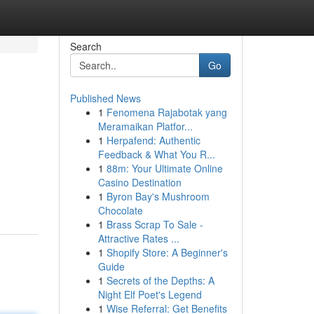
Search
Go
Published News
1
Fenomena Rajabotak yang
Meramaikan Platfor...
1
Herpafend: Authentic
Feedback & What You R...
1
88m: Your Ultimate Online
Casino Destination
1
Byron Bay's Mushroom
Chocolate
1
Brass Scrap To Sale -
Attractive Rates ...
1
Shopify Store: A Beginner's
Guide
1
Secrets of the Depths: A
Night Elf Poet's Legend
1
Wise Referral: Get Benefits