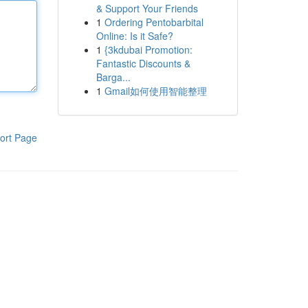
& Support Your Friends
1
Ordering Pentobarbital
Online: Is it Safe?
1
{3kdubai Promotion:
Fantastic Discounts &
Barga...
1
Gmail如何使用智能整理
ort Page