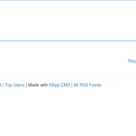
Rep
d
|
Top Users
| Made with
Kliqqi CMS
|
All RSS Feeds