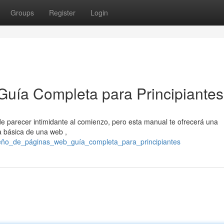
Groups
Register
Login
Guía Completa para Principiantes
 parecer intimidante al comienzo, pero esta manual te ofrecerá una
a básica de una web ,
iseño_de_páginas_web_guía_completa_para_principiantes