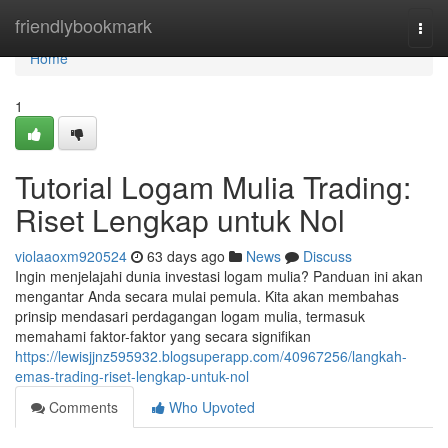
Home
friendlybookmark
Togg
navi
Home
1
Tutorial Logam Mulia Trading:
Riset Lengkap untuk Nol
violaaoxm920524
63 days ago
News
Discuss
Ingin menjelajahi dunia investasi logam mulia? Panduan ini akan
mengantar Anda secara mulai pemula. Kita akan membahas
prinsip mendasari perdagangan logam mulia, termasuk
memahami faktor-faktor yang secara signifikan
https://lewisjjnz595932.blogsuperapp.com/40967256/langkah-
emas-trading-riset-lengkap-untuk-nol
Comments
Who Upvoted