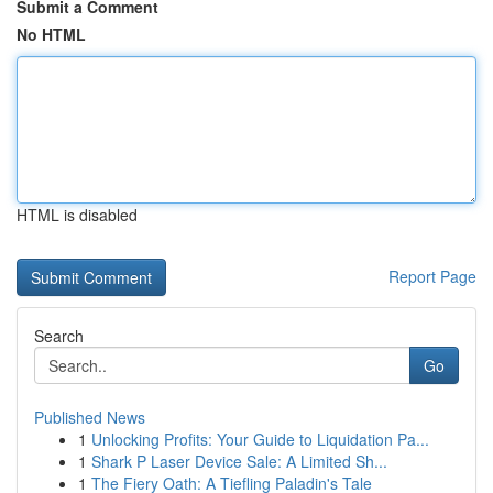
Submit a Comment
No HTML
HTML is disabled
Report Page
Search
Go
Published News
1
Unlocking Profits: Your Guide to Liquidation Pa...
1
Shark P Laser Device Sale: A Limited Sh...
1
The Fiery Oath: A Tiefling Paladin's Tale