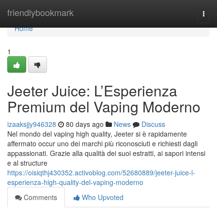
Home
friendlybookmark
Togg
navi
Home
1
Jeeter Juice: L’Esperienza
Premium del Vaping Moderno
izaaksjjy946328
80 days ago
News
Discuss
Nel mondo del vaping high quality, Jeeter si è rapidamente
affermato occur uno dei marchi più riconosciuti e richiesti dagli
appassionati. Grazie alla qualità dei suoi estratti, ai sapori intensi
e al structure
https://oisiqthj430352.activoblog.com/52680889/jeeter-juice-l-
esperienza-high-quality-del-vaping-moderno
Comments
Who Upvoted