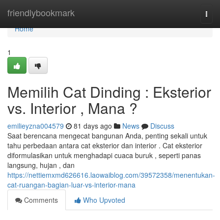
Home
friendlybookmark
Togg
navi
Home
1
Memilih Cat Dinding : Eksterior
vs. Interior , Mana ?
emilieyzna004579
81 days ago
News
Discuss
Saat berencana mengecat bangunan Anda, penting sekali untuk
tahu perbedaan antara cat eksterior dan interior . Cat eksterior
diformulasikan untuk menghadapi cuaca buruk , seperti panas
langsung, hujan , dan
https://nettiemxmd626616.laowaiblog.com/39572358/menentukan-
cat-ruangan-bagian-luar-vs-interior-mana
Comments
Who Upvoted