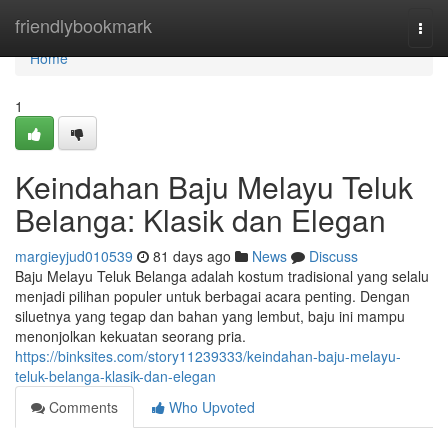
Home
friendlybookmark
Togg
navi
Home
1
Keindahan Baju Melayu Teluk
Belanga: Klasik dan Elegan
margieyjud010539
81 days ago
News
Discuss
Baju Melayu Teluk Belanga adalah kostum tradisional yang selalu
menjadi pilihan populer untuk berbagai acara penting. Dengan
siluetnya yang tegap dan bahan yang lembut, baju ini mampu
menonjolkan kekuatan seorang pria.
https://binksites.com/story11239333/keindahan-baju-melayu-
teluk-belanga-klasik-dan-elegan
Comments
Who Upvoted