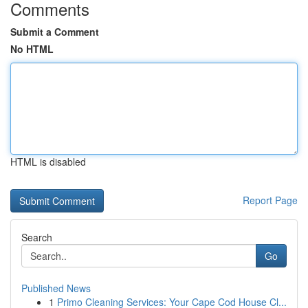
Comments
Submit a Comment
No HTML
HTML is disabled
Report Page
Search
Go
Published News
1
Primo Cleaning Services: Your Cape Cod House Cl...