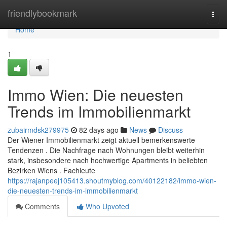
Home
friendlybookmark
Togg
navi
Home
1
Immo Wien: Die neuesten
Trends im Immobilienmarkt
zubairmdsk279975
82 days ago
News
Discuss
Der Wiener Immobilienmarkt zeigt aktuell bemerkenswerte
Tendenzen . Die Nachfrage nach Wohnungen bleibt weiterhin
stark, insbesondere nach hochwertige Apartments in beliebten
Bezirken Wiens . Fachleute
https://rajanpeej105413.shoutmyblog.com/40122182/immo-wien-
die-neuesten-trends-im-immobilienmarkt
Comments
Who Upvoted