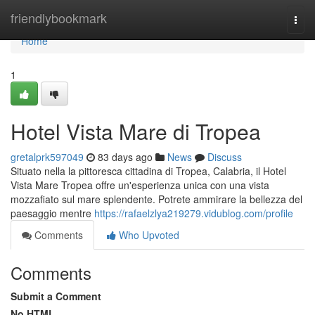
Home
friendlybookmark
Togg
navi
Home
1
Hotel Vista Mare di Tropea
gretalprk597049
83 days ago
News
Discuss
Situato nella la pittoresca cittadina di Tropea, Calabria, il Hotel
Vista Mare Tropea offre un'esperienza unica con una vista
mozzafiato sul mare splendente. Potrete ammirare la bellezza del
paesaggio mentre
https://rafaelzlya219279.vidublog.com/profile
Comments
Who Upvoted
Comments
Submit a Comment
No HTML