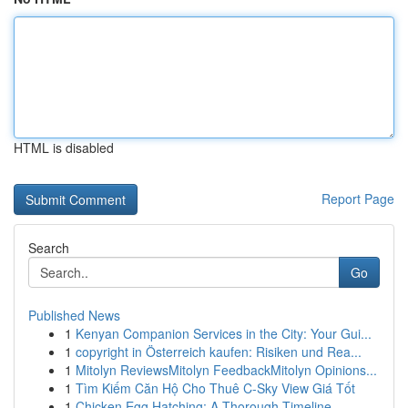
HTML is disabled
Report Page
Search
Go
Published News
1
Kenyan Companion Services in the City: Your Gui...
1
copyright in Österreich kaufen: Risiken und Rea...
1
Mitolyn ReviewsMitolyn FeedbackMitolyn Opinions...
1
Tìm Kiếm Căn Hộ Cho Thuê C-Sky View Giá Tốt
1
Chicken Egg Hatching: A Thorough Timeline