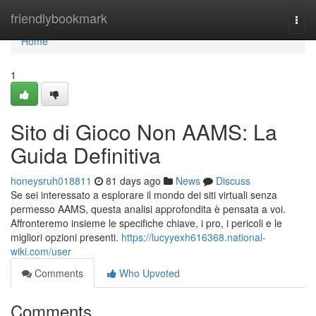
Home
friendlybookmark
Togg
navi
Home
1
Sito di Gioco Non AAMS: La
Guida Definitiva
honeysruh018811
81 days ago
News
Discuss
Se sei interessato a esplorare il mondo dei siti virtuali senza
permesso AAMS, questa analisi approfondita è pensata a voi.
Affronteremo insieme le specifiche chiave, i pro, i pericoli e le
migliori opzioni presenti.
https://lucyyexh616368.national-
wiki.com/user
Comments
Who Upvoted
Comments