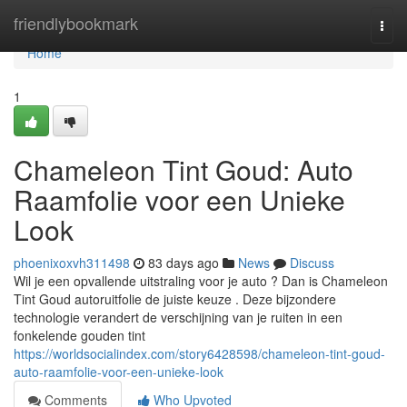
Home
friendlybookmark
Togg
navi
Home
1
Chameleon Tint Goud: Auto
Raamfolie voor een Unieke
Look
phoenixoxvh311498
83 days ago
News
Discuss
Wil je een opvallende uitstraling voor je auto ? Dan is Chameleon
Tint Goud autoruitfolie de juiste keuze . Deze bijzondere
technologie verandert de verschijning van je ruiten in een
fonkelende gouden tint
https://worldsocialindex.com/story6428598/chameleon-tint-goud-
auto-raamfolie-voor-een-unieke-look
Comments
Who Upvoted