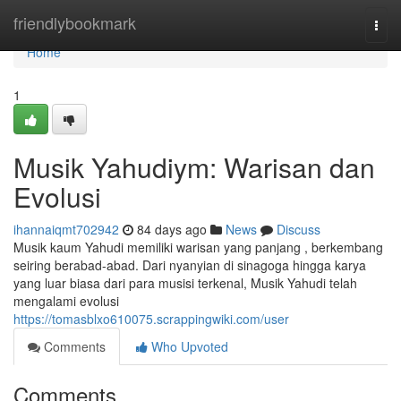
Home
friendlybookmark
Togg
navi
Home
1
Musik Yahudiym: Warisan dan
Evolusi
ihannaiqmt702942
84 days ago
News
Discuss
Musik kaum Yahudi memiliki warisan yang panjang , berkembang
seiring berabad-abad. Dari nyanyian di sinagoga hingga karya
yang luar biasa dari para musisi terkenal, Musik Yahudi telah
mengalami evolusi
https://tomasblxo610075.scrappingwiki.com/user
Comments
Who Upvoted
Comments