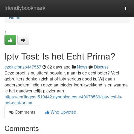
Home
friendlybookmark
Togg
navi
Home
1
Iptv Test: Is het Echt Prima?
ezekielpnzo447557
82 days ago
News
Discuss
Deze proef is nu uiterst populair, maar is de echt beter? Veel
gebruikers denken zich af of Iptv serieus goed is. Wij gaan
onderzoeken indien deze aanbieder indrukwekkend is en waarna
je het daadwerkelijk plezier aan
https://emiliegcnn519442.gynoblog.com/40078569/iptv-test-is-
het-echt-prima
Comments
Who Upvoted
Comments