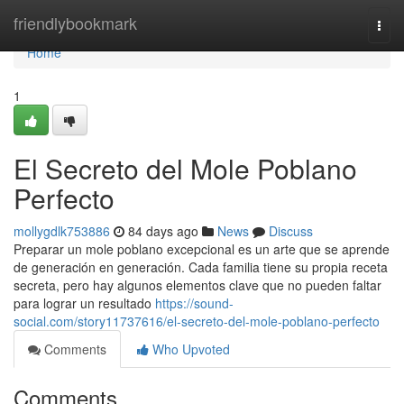
Home
friendlybookmark
Togg
navi
Home
1
El Secreto del Mole Poblano
Perfecto
mollygdlk753886
84 days ago
News
Discuss
Preparar un mole poblano excepcional es un arte que se aprende
de generación en generación. Cada familia tiene su propia receta
secreta, pero hay algunos elementos clave que no pueden faltar
para lograr un resultado
https://sound-
social.com/story11737616/el-secreto-del-mole-poblano-perfecto
Comments
Who Upvoted
Comments