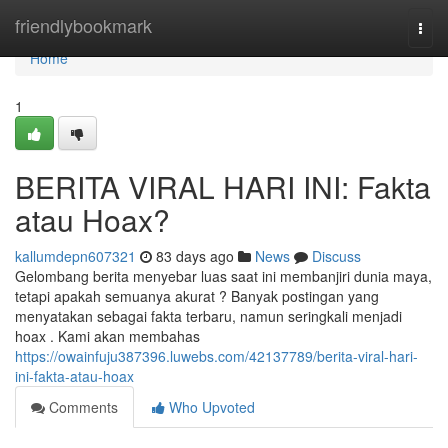
Home
friendlybookmark
Togg
navi
Home
1
BERITA VIRAL HARI INI: Fakta
atau Hoax?
kallumdepn607321
83 days ago
News
Discuss
Gelombang berita menyebar luas saat ini membanjiri dunia maya,
tetapi apakah semuanya akurat ? Banyak postingan yang
menyatakan sebagai fakta terbaru, namun seringkali menjadi
hoax . Kami akan membahas
https://owainfuju387396.luwebs.com/42137789/berita-viral-hari-
ini-fakta-atau-hoax
Comments
Who Upvoted