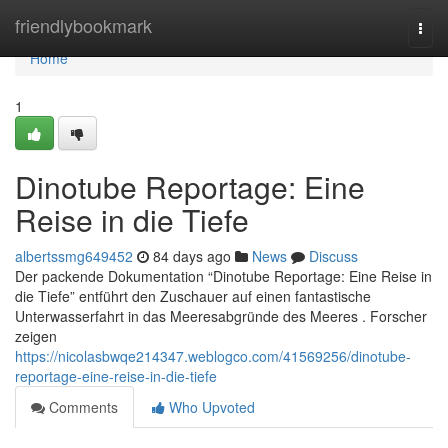
Home
friendlybookmark
Togg
navi
Home
1
Dinotube Reportage: Eine
Reise in die Tiefe
albertssmg649452
84 days ago
News
Discuss
Der packende Dokumentation “Dinotube Reportage: Eine Reise in
die Tiefe” entführt den Zuschauer auf einen fantastische
Unterwasserfahrt in das Meeresabgründe des Meeres . Forscher
zeigen
https://nicolasbwqe214347.weblogco.com/41569256/dinotube-
reportage-eine-reise-in-die-tiefe
Comments
Who Upvoted