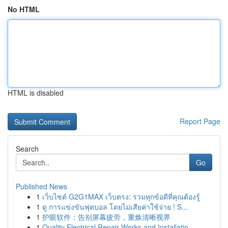
No HTML
HTML is disabled
Report Page
Search
Go
Published News
1
เว็บไซต์ G2G1MAX เว็บตรง: รวมทุกข้อดีที่คุณต้องรู้
1
ดู การแข่งขันฟุตบอล โดยไม่เสียค่าใช้จ่าย ! S...
1
护眼软件：告别屏幕疲劳，重焕清晰视界
1
Quality Electrical Repair Works and Installatio...