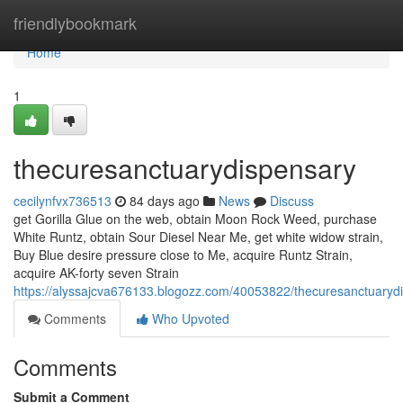
Home
friendlybookmark
Home
1
thecuresanctuarydispensary
cecilynfvx736513
84 days ago
News
Discuss
get Gorilla Glue on the web, obtain Moon Rock Weed, purchase
White Runtz, obtain Sour Diesel Near Me, get white widow strain,
Buy Blue desire pressure close to Me, acquire Runtz Strain,
acquire AK-forty seven Strain
https://alyssajcva676133.blogozz.com/40053822/thecuresanctuaryd
Comments
Who Upvoted
Comments
Submit a Comment