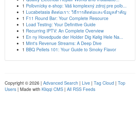
1
Poľovnícky e-shop: Váš komplexný zdroj pre poľo...
1
Lucabetasia ติดต่อเรา: วิธีการติดต่อและข้อมูลสำคัญ
1
F11 Round Bar: Your Complete Resource
1
Load Testing: Your Definitive Guide
1
Recurring IPTV: An Complete Overview
1
En ny Hovedpude der Holder Dig Kølig Hele Na...
1
Mint's Revenue Streams: A Deep Dive
1
BBQ Pellets 101: Your Guide to Smoky Flavor
Copyright © 2026 |
Advanced Search
|
Live
|
Tag Cloud
|
Top
Users
| Made with
Kliqqi CMS
|
All RSS Feeds