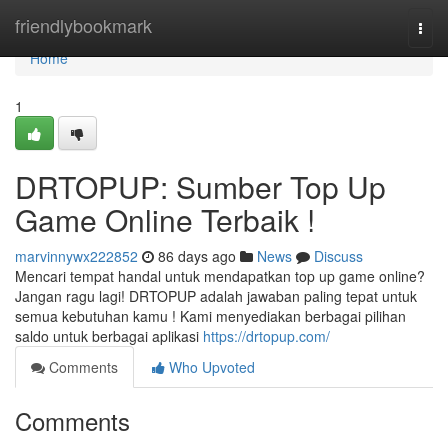
Home
friendlybookmark
Togg
navi
Home
1
DRTOPUP: Sumber Top Up
Game Online Terbaik !
marvinnywx222852
86 days ago
News
Discuss
Mencari tempat handal untuk mendapatkan top up game online?
Jangan ragu lagi! DRTOPUP adalah jawaban paling tepat untuk
semua kebutuhan kamu ! Kami menyediakan berbagai pilihan
saldo untuk berbagai aplikasi
https://drtopup.com/
Comments
Who Upvoted
Comments