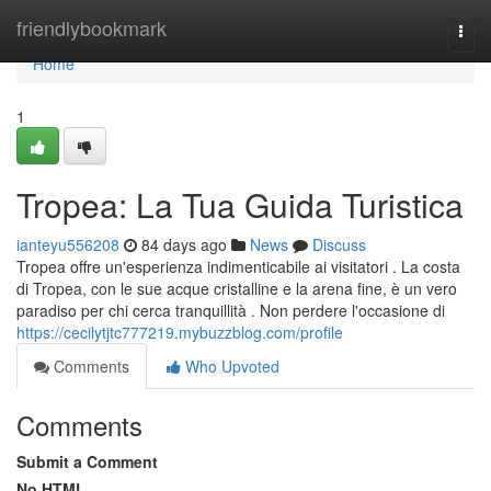
Home
friendlybookmark
Togg
navi
Home
1
Tropea: La Tua Guida Turistica
ianteyu556208
84 days ago
News
Discuss
Tropea offre un'esperienza indimenticabile ai visitatori . La costa
di Tropea, con le sue acque cristalline e la arena fine, è un vero
paradiso per chi cerca tranquillità . Non perdere l'occasione di
https://cecilytjtc777219.mybuzzblog.com/profile
Comments
Who Upvoted
Comments
Submit a Comment
No HTML