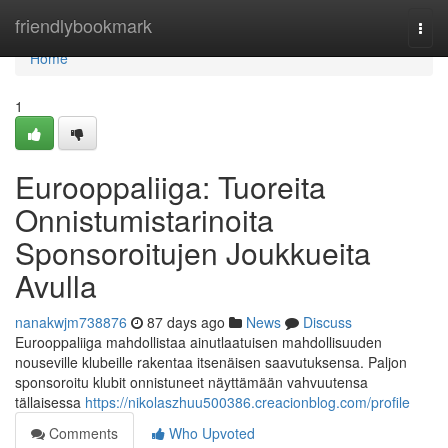
Home
friendlybookmark
Togg
navi
Home
1
Eurooppaliiga: Tuoreita
Onnistumistarinoita
Sponsoroitujen Joukkueita
Avulla
nanakwjm738876
87 days ago
News
Discuss
Eurooppaliiga mahdollistaa ainutlaatuisen mahdollisuuden
nouseville klubeille rakentaa itsenäisen saavutuksensa. Paljon
sponsoroitu klubit onnistuneet näyttämään vahvuutensa
tällaisessa
https://nikolaszhuu500386.creacionblog.com/profile
Comments
Who Upvoted