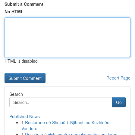
Submit a Comment
No HTML
HTML is disabled
Report Page
Search
Go
Published News
1
Restorane në Shqipëri: Njihuni me Kuzhinën
Vendore
1
Desconto à vista contra parcelamento sem juros...