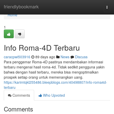
Home
friendlybookmark
Togg
navi
Home
1
Info Roma-4D Terbaru
caracpwi503916
89 days ago
News
Discuss
Para penggemar Roma-4D pastinya mendambakan informasi
terbaru mengenai hasil roma-4d. Tidak sedikit pengguna yakin
bahwa dengan hasil terbaru, mereka bisa mengoptimalkan
prospek setiap orang untuk memenangkan uang.
https://karimtqkl255486.bleepblogs.com/40498807/info-roma4d-
terbaru
Comments
Who Upvoted
Comments