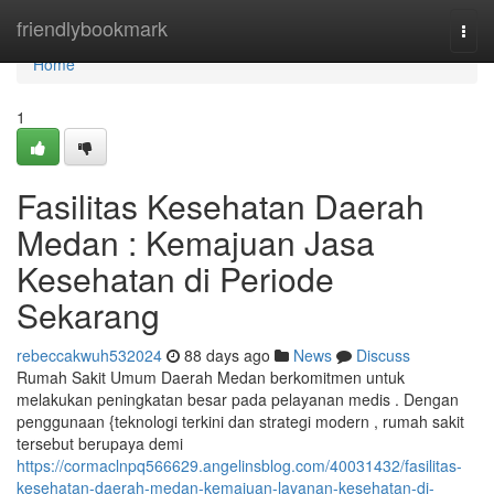
Home
friendlybookmark
Togg
navi
Home
1
Fasilitas Kesehatan Daerah
Medan : Kemajuan Jasa
Kesehatan di Periode
Sekarang
rebeccakwuh532024
88 days ago
News
Discuss
Rumah Sakit Umum Daerah Medan berkomitmen untuk
melakukan peningkatan besar pada pelayanan medis . Dengan
penggunaan {teknologi terkini dan strategi modern , rumah sakit
tersebut berupaya demi
https://cormaclnpq566629.angelinsblog.com/40031432/fasilitas-
kesehatan-daerah-medan-kemajuan-layanan-kesehatan-di-