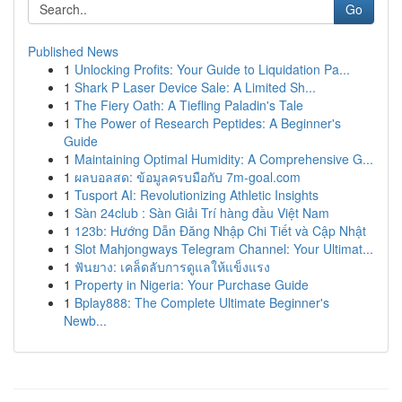
Go
Published News
1
Unlocking Profits: Your Guide to Liquidation Pa...
1
Shark P Laser Device Sale: A Limited Sh...
1
The Fiery Oath: A Tiefling Paladin's Tale
1
The Power of Research Peptides: A Beginner's
Guide
1
Maintaining Optimal Humidity: A Comprehensive G...
1
ผลบอลสด: ข้อมูลครบมือกับ 7m-goal.com
1
Tusport AI: Revolutionizing Athletic Insights
1
Sàn 24club : Sàn Giải Trí hàng đầu Việt Nam
1
123b: Hướng Dẫn Đăng Nhập Chi Tiết và Cập Nhật
1
Slot Mahjongways Telegram Channel: Your Ultimat...
1
ฟันยาง: เคล็ดลับการดูแลให้แข็งแรง
1
Property in Nigeria: Your Purchase Guide
1
Bplay888: The Complete Ultimate Beginner's
Newb...