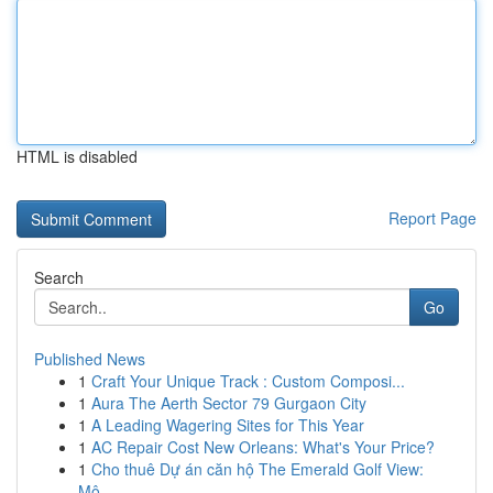
HTML is disabled
Report Page
Search
Go
Published News
1
Craft Your Unique Track : Custom Composi...
1
Aura The Aerth Sector 79 Gurgaon City
1
A Leading Wagering Sites for This Year
1
AC Repair Cost New Orleans: What's Your Price?
1
Cho thuê Dự án căn hộ The Emerald Golf View:
Mộ...